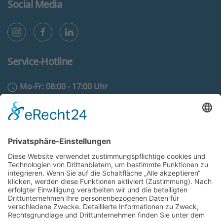
Social Media
Service-Hotline
Mo-Fr: 08:00 - 17:00 Uhr
02431 - 97 55 500
info@eam-evotherm.de
Zum Kontaktformular
Rechtliches
AGB