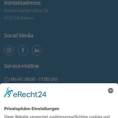
Kontaktadresse
Amsterdamer Allee 10
41812 Erkelenz
Social Media
Service-Hotline
Mo-Fr: 08:00 - 17:00 Uhr
02431 - 97 55 500
info@eam-evotherm.de