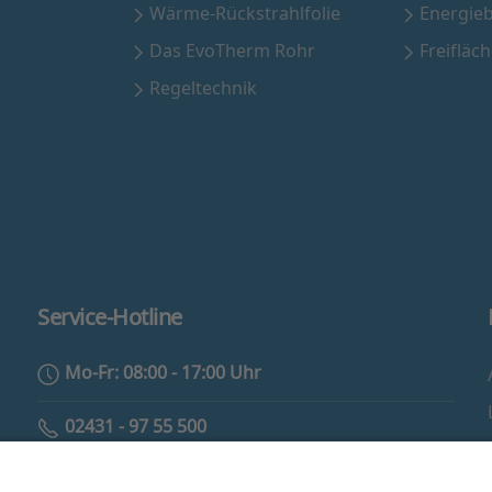
Wärme-Rückstrahlfolie
Energie
Das EvoTherm Rohr
Freifläc
Regeltechnik
Service-Hotline
Mo-Fr: 08:00 - 17:00 Uhr
02431 - 97 55 500
info@eam-evotherm.de