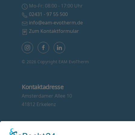
Mo-Fr: 08:00 - 17:00 Uhr
02431 - 97 55 500
info@eam-evotherm.de
Zum Kontaktformular
©
2026 Copyright EAM EvoTherm
Kontaktadresse
Amsterdamer Allee 10
41812 Erkelenz
Social Media