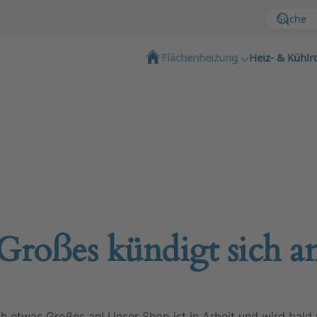
Flächenheizung
Heiz- & Kühlr
Großes kündigt sich a
ch etwas Großes an! Unser Shop ist in Arbeit und wird bald v