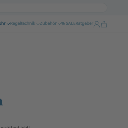
ohr
Regeltechnik
Zubehör
% SALE
Ratgeber
n
eröffentlicht!