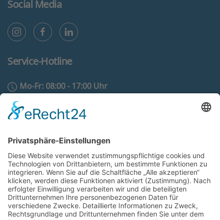
Social Media
Service-Hotline
Mo-Fr: 08:00 - 17:00 Uhr
02431 - 97 55 500
info@eam-evotherm.de
Zum Kontaktformular
Rechtliches
AGB