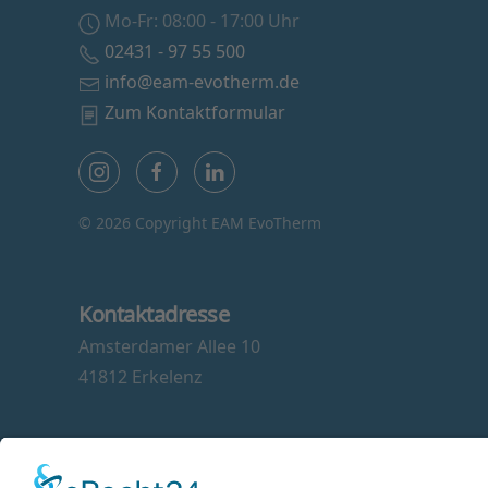
Mo-Fr: 08:00 - 17:00 Uhr
02431 - 97 55 500
info@eam-evotherm.de
Zum Kontaktformular
©
2026 Copyright EAM EvoTherm
Kontaktadresse
Amsterdamer Allee 10
41812 Erkelenz
Social Media