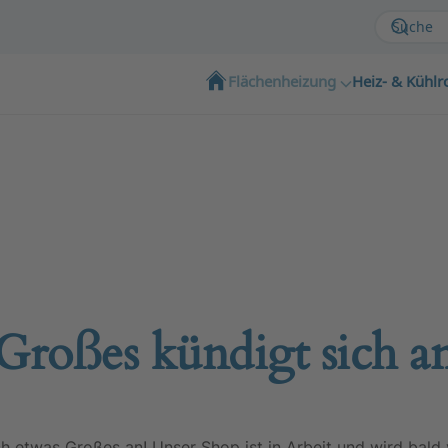
Flächenheizung
Heiz- & Kühlr
Großes kündigt sich a
ch etwas Großes an! Unser Shop ist in Arbeit und wird bald v