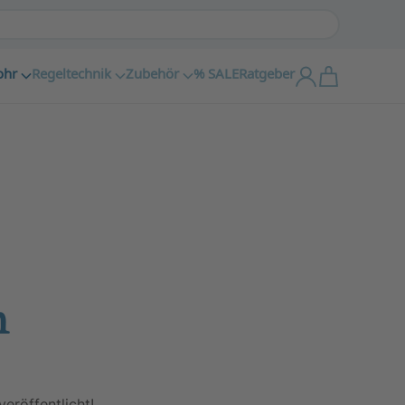
ohr
Regeltechnik
Zubehör
% SALE
Ratgeber
n
eröffentlicht!