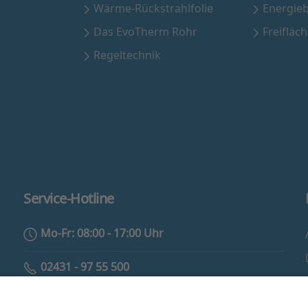
Wärme-Rückstrahlfolie
Energie
Das EvoTherm Rohr
Freifläc
Regeltechnik
Service-Hotline
Mo-Fr: 08:00 - 17:00 Uhr
02431 - 97 55 500
info@eam-evotherm.de