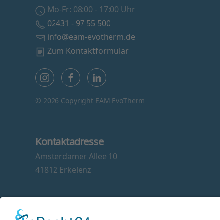
Mo-Fr: 08:00 - 17:00 Uhr
02431 - 97 55 500
info@eam-evotherm.de
Zum Kontaktformular
©
2026 Copyright EAM EvoTherm
Kontaktadresse
Amsterdamer Allee 10
41812 Erkelenz
Social Media