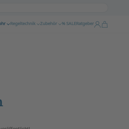
ohr
Regeltechnik
Zubehör
% SALE
Ratgeber
n
eröffentlicht!