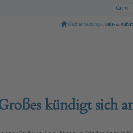
Flächenheizung
Heiz- & Kühlr
Großes kündigt sich a
ch etwas Großes an! Unser Shop ist in Arbeit und wird bald v