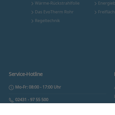
Wärme-Rückstrahlfolie
Energie
Das EvoTherm Rohr
Freifläc
Regeltechnik
Service-Hotline
Mo-Fr: 08:00 - 17:00 Uhr
02431 - 97 55 500
info@eam-evotherm.de